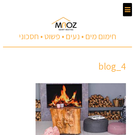
חימום מים • נעים • פשוט • חסכוני
blog_4