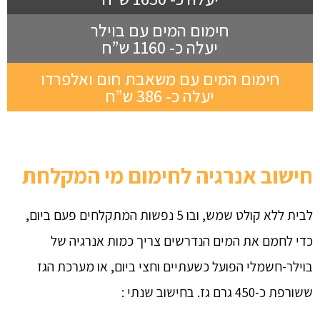
חימום המים עם בוילר
יעלה כ- 1160 ש”ח
חימום המים עם משאבת חום ואלפרדו
יעלה כ- 386 ש”ח
חישוב אנרגיה לחימום מי המקלחת
לבית ללא קולט שמש, ובו 5 נפשות המתקלחים פעם ביום, 
כדי לחמם את המים הנדרשים צריך כמות אנרגיה של 
בוילר-חשמלי הפועל כשעתיים וחצי ביום, או מערכת הגז 
ששורפת כ-450 גרם גז. בחישוב שנתי :