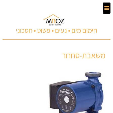
חימום מים • נעים • פשוט • חסכוני
משאבת-סחרור