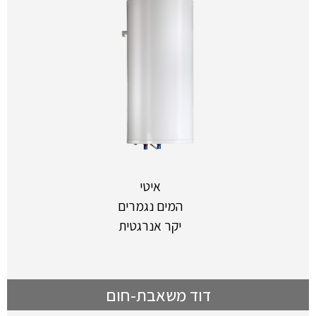
איטי
המים נגמרים
יקר אנרגטית
דוד משאבת-חום