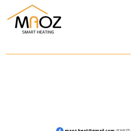
maoz.heat@gmail.com