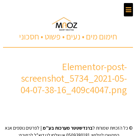
חימום מים • נעים • פשוט • חסכוני
Elementor-post-
screenshot_5734_2021-05-
04-07-38-16_409c4047.png
© כל הזכויות שמורות ל
ברנדשטטר מערכות בע”מ
| לפרטים נוספים אנא
התקשרו לטלפון: 0509380181 או שלחו לנו דוא”ל לכתובת: