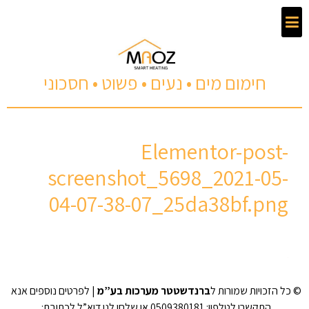
חימום מים • נעים • פשוט • חסכוני
Elementor-post-
screenshot_5698_2021-05-
04-07-38-07_25da38bf.png
© כל הזכויות שמורות ל
ברנדשטטר מערכות בע”מ
| לפרטים נוספים אנא
התקשרו לטלפון: 0509380181 או שלחו לנו דוא”ל לכתובת: